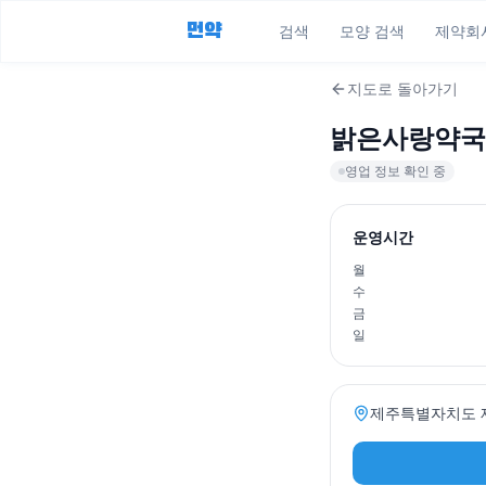
먼약
검색
모양 검색
제약회
지도로 돌아가기
밝은사랑약국
영업 정보 확인 중
운영시간
월
수
금
일
제주특별자치도 제주