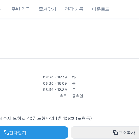
사
주변 약국
즐겨찾기
건강 기록
다운로드
08:30 - 18:30
화
08:30 - 18:00
목
08:30 - 18:30
토
휴무
공휴일
시 노형로 407, 노형타워 1층 106호 (노형동)
전화걸기
주소복사