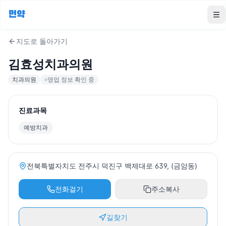
먼약
To
지도로 돌아가기
김효성치과의원
치과의원
영업 정보 확인 중
진료과목
예방치과
전북특별자치도 전주시 덕진구 백제대로 639, (금암동)
전화걸기
주소복사
길찾기