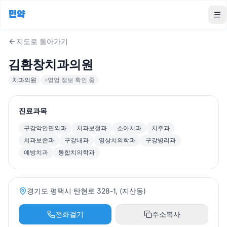
먼약
To
지도로 돌아가기
김환창치과의원
치과의원
영업 정보 확인 중
진료과목
구강악안면외과
치과보철과
소아치과
치주과
치과보존과
구강내과
영상치의학과
구강병리과
예방치과
통합치의학과
경기도 평택시 탄현로 328-1, (지산동)
전화걸기
주소복사