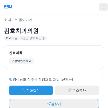
먼약
To
지도로 돌아가기
김호치과의원
치과의원
영업 정보 확인 중
진료과목
구강악안면외과
경상남도 진주시 진양호로 272, (신안동)
전화걸기
주소복사
길찾기