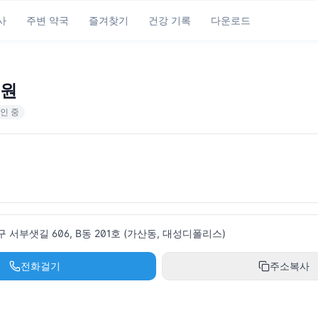
사
주변 약국
즐겨찾기
건강 기록
다운로드
원
인 중
서부샛길 606, B동 201호 (가산동, 대성디폴리스)
전화걸기
주소복사