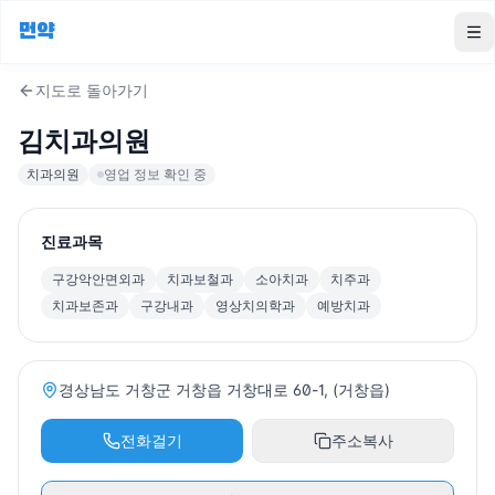
먼약
To
지도로 돌아가기
김치과의원
치과의원
영업 정보 확인 중
진료과목
구강악안면외과
치과보철과
소아치과
치주과
치과보존과
구강내과
영상치의학과
예방치과
경상남도 거창군 거창읍 거창대로 60-1, (거창읍)
전화걸기
주소복사