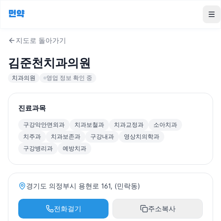
먼약
To
지도로 돌아가기
김준천치과의원
치과의원
영업 정보 확인 중
진료과목
구강악안면외과
치과보철과
치과교정과
소아치과
치주과
치과보존과
구강내과
영상치의학과
구강병리과
예방치과
경기도 의정부시 용현로 161, (민락동)
전화걸기
주소복사