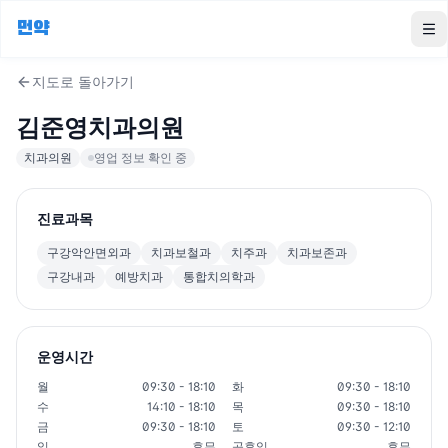
먼약
To
지도로 돌아가기
김준영치과의원
치과의원
영업 정보 확인 중
진료과목
구강악안면외과
치과보철과
치주과
치과보존과
구강내과
예방치과
통합치의학과
운영시간
월
09:30 - 18:10
화
09:30 - 18:10
수
14:10 - 18:10
목
09:30 - 18:10
금
09:30 - 18:10
토
09:30 - 12:10
일
휴무
공휴일
휴무