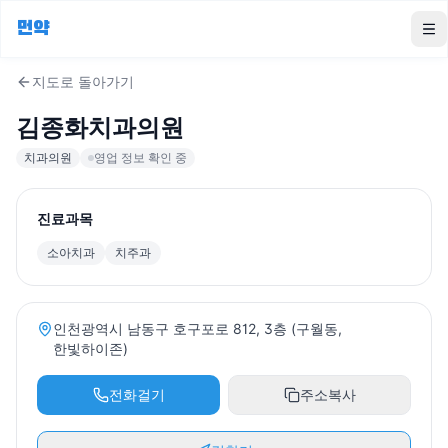
먼약
To
지도로 돌아가기
김종화치과의원
치과의원
영업 정보 확인 중
진료과목
소아치과
치주과
인천광역시 남동구 호구포로 812, 3층 (구월동,
한빛하이존)
전화걸기
주소복사