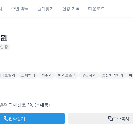
사
주변 약국
즐겨찾기
건강 기록
다운로드
원
인 중
치과보철과
소아치과
치주과
치과보존과
구강내과
영상치의학과
예
덕구 대신로 20, (복대동)
전화걸기
주소복사