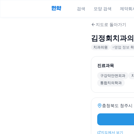
먼약
검색
모양 검색
제약회
지도로 돌아가기
김정회치과의
치과의원
영업 정보 확
진료과목
구강악안면외과
통합치의학과
충청북도 청주시 흥
지도에서 보기