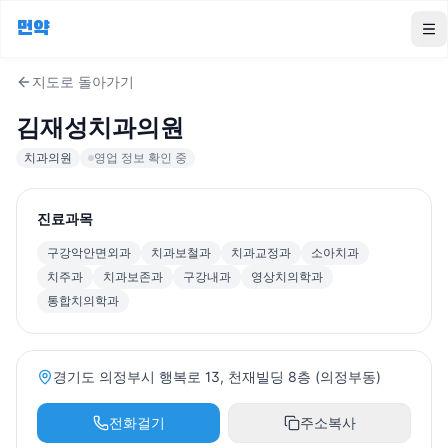
먼약
To
지도로 돌아가기
김재성치과의원
치과의원
영업 정보 확인 중
진료과목
구강악안면외과
치과보철과
치과교정과
소아치과
치주과
치과보존과
구강내과
영상치의학과
통합치의학과
경기도 의정부시 행복로 13, 천재빌딩 8층 (의정부동)
전화걸기
주소복사