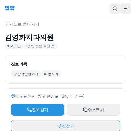
먼약
To
지도로 돌아가기
김영화치과의원
치과의원
영업 정보 확인 중
진료과목
구강악안면외과
예방치과
대구광역시 중구 큰장로 134, (대신동)
전화걸기
주소복사
길찾기