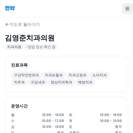
먼약
To
지도로 돌아가기
김영준치과의원
치과의원
영업 정보 확인 중
진료과목
구강악안면외과
치과보철과
치과교정과
소아치과
치주과
구강내과
영상치의학과
예방치과
운영시간
월
10:00 - 18:00
화
10:00 - 18:00
수
10:00 - 13:00
목
10:00 - 18:00
금
10:00 - 18:00
토
휴무
일
휴무
공휴일
휴무