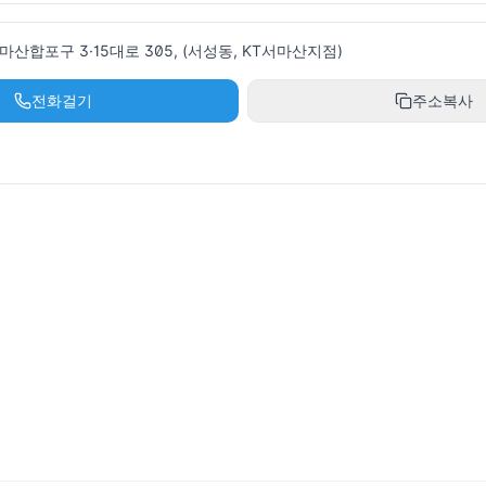
산합포구 3·15대로 305, (서성동, KT서마산지점)
전화걸기
주소복사