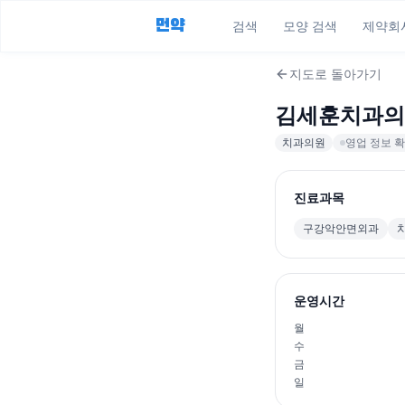
먼약
검색
모양 검색
제약회
지도로 돌아가기
김세훈치과의
치과의원
영업 정보 확
진료과목
구강악안면외과
운영시간
월
수
금
일