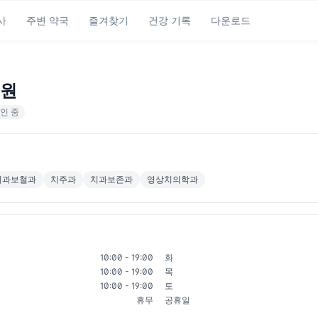
사
주변 약국
즐겨찾기
건강 기록
다운로드
원
인 중
치과보철과
치주과
치과보존과
영상치의학과
10:00 - 19:00
화
10:00 - 19:00
목
10:00 - 19:00
토
휴무
공휴일