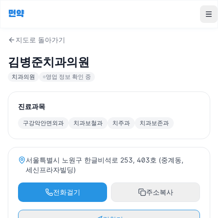
먼약
To
지도로 돌아가기
김병준치과의원
치과의원
영업 정보 확인 중
진료과목
구강악안면외과
치과보철과
치주과
치과보존과
서울특별시 노원구 한글비석로 253, 403호 (중계동,
세신프라자빌딩)
전화걸기
주소복사