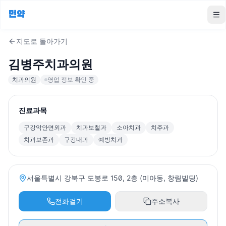
먼약
To
지도로 돌아가기
김병주치과의원
치과의원
영업 정보 확인 중
진료과목
구강악안면외과
치과보철과
소아치과
치주과
치과보존과
구강내과
예방치과
서울특별시 강북구 도봉로 150, 2층 (미아동, 창림빌딩)
전화걸기
주소복사