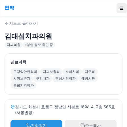
먼약
To
지도로 돌아가기
김대섭치과의원
치과의원
영업 정보 확인 중
진료과목
구강악안면외과
치과보철과
소아치과
치주과
치과보존과
구강내과
영상치의학과
예방치과
통합치의학과
경기도 화성시 효행구 정남면 서봉로 1006-4, 3층 305호
(서봉빌딩)
전화걸기
주소복사