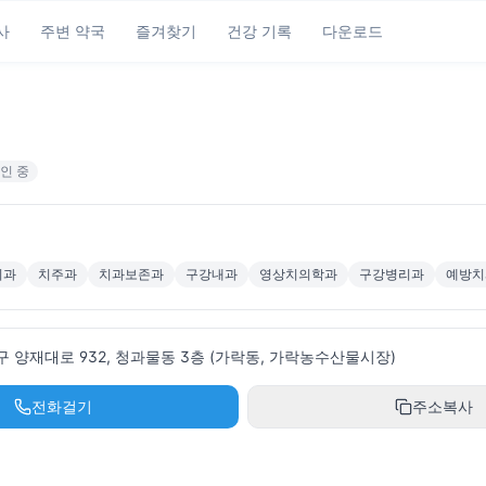
사
주변 약국
즐겨찾기
건강 기록
다운로드
인 중
치과
치주과
치과보존과
구강내과
영상치의학과
구강병리과
예방치
 양재대로 932, 청과물동 3층 (가락동, 가락농수산물시장)
전화걸기
주소복사