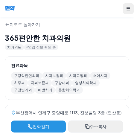
먼약
To
지도로 돌아가기
365편안한 치과의원
치과의원
영업 정보 확인 중
진료과목
구강악안면외과
치과보철과
치과교정과
소아치과
치주과
치과보존과
구강내과
영상치의학과
구강병리과
예방치과
통합치의학과
부산광역시 연제구 중앙대로 1113, 진보빌딩 3층 (연산동)
전화걸기
주소복사