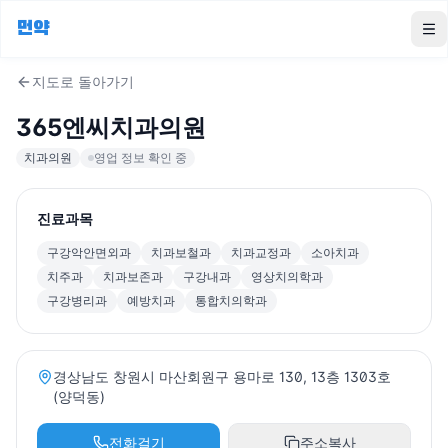
먼약
To
지도로 돌아가기
365엔씨치과의원
치과의원
영업 정보 확인 중
진료과목
구강악안면외과
치과보철과
치과교정과
소아치과
치주과
치과보존과
구강내과
영상치의학과
구강병리과
예방치과
통합치의학과
경상남도 창원시 마산회원구 용마로 130, 13층 1303호
(양덕동)
전화걸기
주소복사