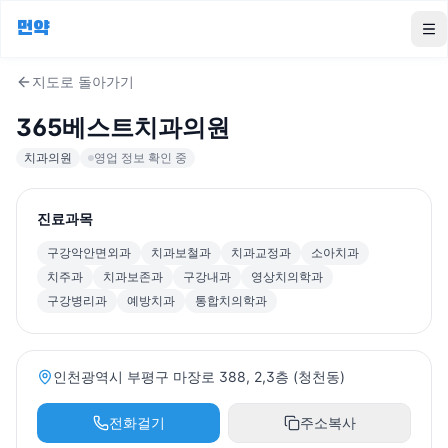
먼약
To
지도로 돌아가기
365베스트치과의원
치과의원
영업 정보 확인 중
진료과목
구강악안면외과
치과보철과
치과교정과
소아치과
치주과
치과보존과
구강내과
영상치의학과
구강병리과
예방치과
통합치의학과
인천광역시 부평구 마장로 388, 2,3층 (청천동)
전화걸기
주소복사