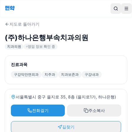
먼약
To
지도로 돌아가기
(주)하나은행부속치과의원
치과의원
영업 정보 확인 중
진료과목
구강악안면외과
치주과
치과보존과
구강내과
서울특별시 중구 을지로 35, 8층 (을지로1가, 하나은행)
전화걸기
주소복사
길찾기