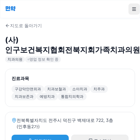
먼약
To
지도로 돌아가기
(사)
인구보건복지협회전북지회가족치과의원
치과의원
영업 정보 확인 중
진료과목
구강악안면외과
치과보철과
소아치과
치주과
치과보존과
예방치과
통합치의학과
전북특별자치도 전주시 덕진구 백제대로 722, 3층
(인후동2가)