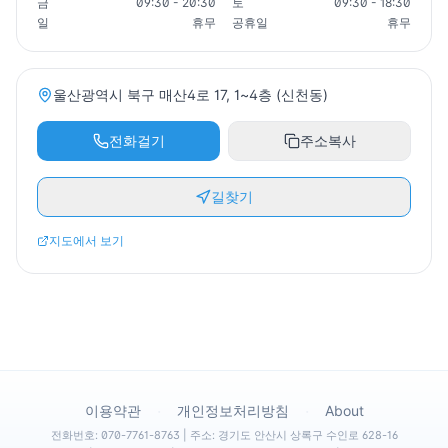
금
09:30 - 20:30
토
09:30 - 18:30
일
휴무
공휴일
휴무
울산광역시 북구 매산4로 17, 1~4층 (신천동)
전화걸기
주소복사
길찾기
지도에서 보기
·
·
이용약관
개인정보처리방침
About
전화번호: 070-7761-8763 | 주소: 경기도 안산시 상록구 수인로 628-16