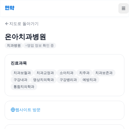
먼약
To
지도로 돌아가기
온아치과병원
치과병원
영업 정보 확인 중
진료과목
치과보철과
치과교정과
소아치과
치주과
치과보존과
구강내과
영상치의학과
구강병리과
예방치과
통합치의학과
웹사이트 방문