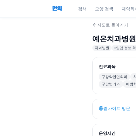
먼약
검색
모양 검색
제약회
지도로 돌아가기
예온치과병원
치과병원
영업 정보 확
진료과목
구강악안면외과
구강병리과
예방
웹사이트 방문
운영시간