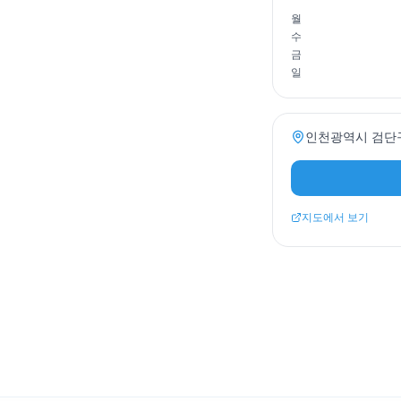
월
수
금
일
인천광역시 검단구 
지도에서 보기