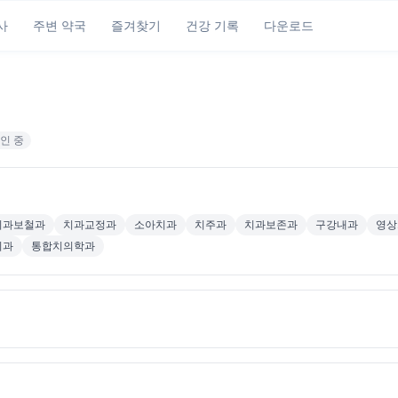
사
주변 약국
즐겨찾기
건강 기록
다운로드
인 중
치과보철과
치과교정과
소아치과
치주과
치과보존과
구강내과
영상
치과
통합치의학과