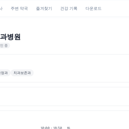
사
주변 약국
즐겨찾기
건강 기록
다운로드
과병원
인 중
교정과
치과보존과
10:00 - 18:30
화