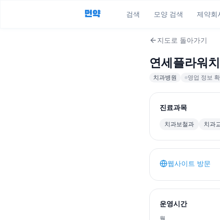
먼약
검색
모양 검색
제약회
지도로 돌아가기
연세플라워치
치과병원
영업 정보 확
진료과목
치과보철과
치과
웹사이트 방문
운영시간
월