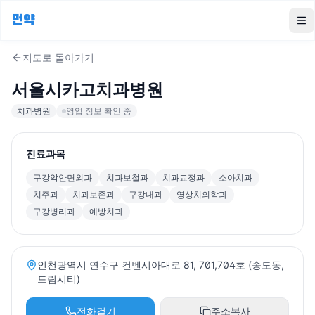
먼약
To
지도로 돌아가기
서울시카고치과병원
치과병원
영업 정보 확인 중
진료과목
구강악안면외과
치과보철과
치과교정과
소아치과
치주과
치과보존과
구강내과
영상치의학과
구강병리과
예방치과
인천광역시 연수구 컨벤시아대로 81, 701,704호 (송도동,
드림시티)
전화걸기
주소복사