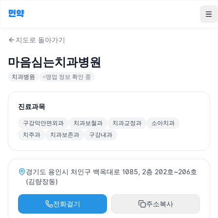
먼약
To
지도로 돌아가기
마음심는치과병원
치과병원
영업 정보 확인 중
진료과목
구강악안면외과
치과보철과
치과교정과
소아치과
치주과
치과보존과
구강내과
경기도 용인시 처인구 백옥대로 1085, 2층 202호~206호
(김량장동)
전화걸기
주소복사