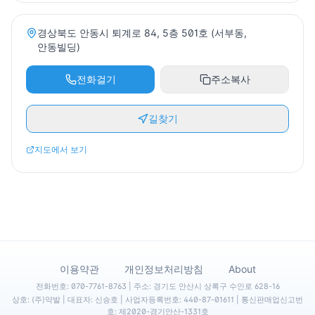
경상북도 안동시 퇴계로 84, 5층 501호 (서부동,
안동빌딩)
전화걸기
주소복사
길찾기
지도에서 보기
·
·
이용약관
개인정보처리방침
About
전화번호: 070-7761-8763 | 주소: 경기도 안산시 상록구 수인로 628-16
상호: (주)약발 | 대표자: 신승호 | 사업자등록번호: 440-87-01611 | 통신판매업신고번
호: 제2020-경기안산-1331호