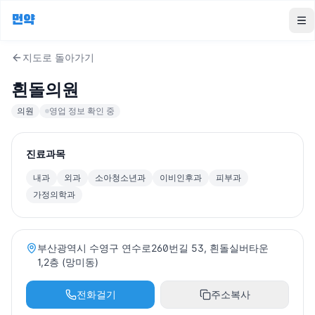
먼약
To
지도로 돌아가기
흰돌의원
의원
영업 정보 확인 중
진료과목
내과
외과
소아청소년과
이비인후과
피부과
가정의학과
부산광역시 수영구 연수로260번길 53, 흰돌실버타운
1,2층 (망미동)
전화걸기
주소복사