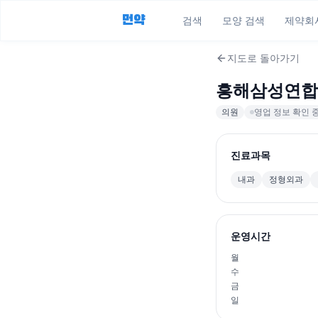
먼약
검색
모양 검색
제약회
지도로 돌아가기
흥해삼성연합
의원
영업 정보 확인 
진료과목
내과
정형외과
운영시간
월
수
금
일