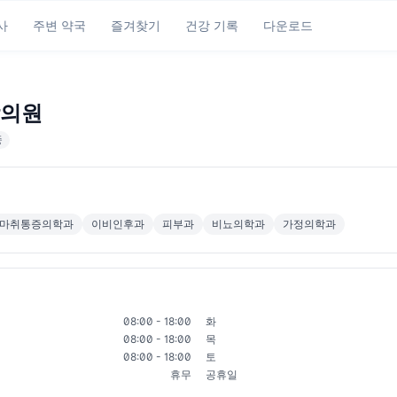
사
주변 약국
즐겨찾기
건강 기록
다운로드
의원
중
마취통증의학과
이비인후과
피부과
비뇨의학과
가정의학과
08:00 - 18:00
화
08:00 - 18:00
목
08:00 - 18:00
토
휴무
공휴일