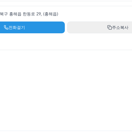
구 흥해읍 한동로 29, (흥해읍)
전화걸기
주소복사