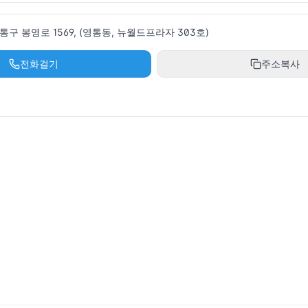
구 봉영로 1569, (영통동, 뉴월드프라자 303호)
전화걸기
주소복사