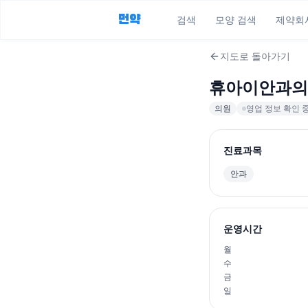
먼약
검색
모양 검색
제약회
지도로 돌아가기
휴아이안과의
의원
영업 정보 확인 
진료과목
안과
운영시간
월
수
금
일