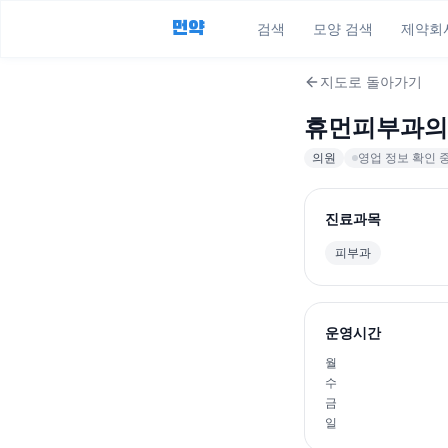
먼약
검색
모양 검색
제약회
지도로 돌아가기
휴먼피부과의
의원
영업 정보 확인 
진료과목
피부과
운영시간
월
수
금
일