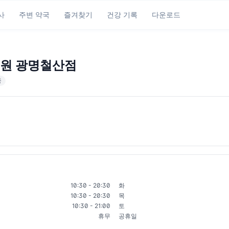
사
주변 약국
즐겨찾기
건강 기록
다운로드
원 광명철산점
중
10:30 - 20:30
화
10:30 - 20:30
목
10:30 - 21:00
토
휴무
공휴일