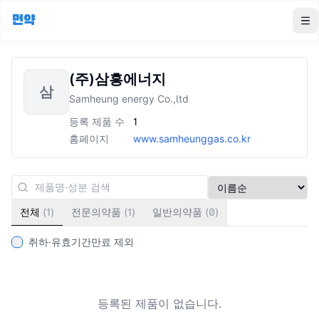
먼약
To
(주)삼흥에너지
삼
Samheung energy Co.,ltd
등록 제품 수
1
홈페이지
www.samheunggas.co.kr
전체
(
1
)
전문의약품
(
1
)
일반의약품
(
0
)
취하·유효기간만료 제외
등록된 제품이 없습니다.