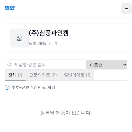
먼약
To
(주)삼풍파인켐
삼
등록 제품 수
1
전체
(
1
)
전문의약품
(
0
)
일반의약품
(
1
)
취하·유효기간만료 제외
등록된 제품이 없습니다.