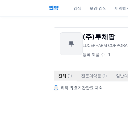
먼약
검색
모양 검색
제약회
(주)루체팜
루
LUCEPHARM CORPORA
등록 제품 수
1
전체
(
1
)
전문의약품
(
1
)
일반의
취하·유효기간만료 제외