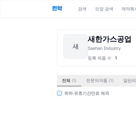
먼약
검색
모양 검색
제약회
새한가스공업
새
Saehan Industry
등록 제품 수
1
전체
(
1
)
전문의약품
(
1
)
일반의
취하·유효기간만료 제외