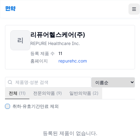
먼약
To
리퓨어헬스케어(주)
리
REPURE Healthcare Inc.
등록 제품 수
11
홈페이지
repurehc.com
전체
(
11
)
전문의약품
(
9
)
일반의약품
(
2
)
취하·유효기간만료 제외
등록된 제품이 없습니다.