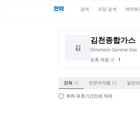
먼약
검색
모양 검색
제약회
김천종합가스
김
Gimcheon General Gas
등록 제품 수
1
전체
(
1
)
전문의약품
(
1
)
일반의
취하·유효기간만료 제외