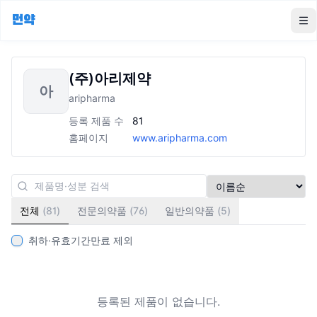
먼약
To
(주)아리제약
아
aripharma
등록 제품 수
81
홈페이지
www.aripharma.com
전체
(
81
)
전문의약품
(
76
)
일반의약품
(
5
)
취하·유효기간만료 제외
등록된 제품이 없습니다.