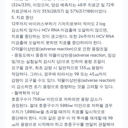
(324/339), 이었으며, 양성 예측치는 48주 치료군 및 72주
치료군에서 각각 35%(20/57) 및 57%(57/100)이었다.
5. 치료 중단
12주까지 바이러스부하가 기저치로부터 적어도 2 log
감소하지 않거나 HCV RNA 미검출에 도달하지 않으면,
치료를 중단하는 것이 권고된다. 또한 24주까지 HCV RNA
미검출에 도달하지 못하면 치료를 중단하여야 한다.
○약물이상반응(adverse reaction)으로 인한 용량조절
- 중등도에서 중증의 약물이상반응(adverse reaction, 임상
및/또는 실험실적 검사치 상)으로 인하여 용량 조절이
요구될 경우, 최초 감량 시 일반적으로 135㎍ 용량이
적당하다. 그러나, 경우에 따라서는 90 또는 45㎍까지
감량이 요구될 수도 있다. 약물이상반응(adverse reaction)
이 감소하면 초기 용량으로 증량하는 것을 고려할 수 있다.
- 혈액학적 이상
호중구수가 750/㎣ 미만으로 저하되면 용량 감소가
권장된다. 절대 호중구수가 500/㎣ 미만으로 저하될 경우
수치가 1,000/㎣을 초과할 때까지 치료를 일시적으로
중단해야 한다. 이와 같은 경우 이 약 투여를 재개할 때 90
㎍의 용량으로 시작해야 하고 호중구수를 면밀히 관찰해야