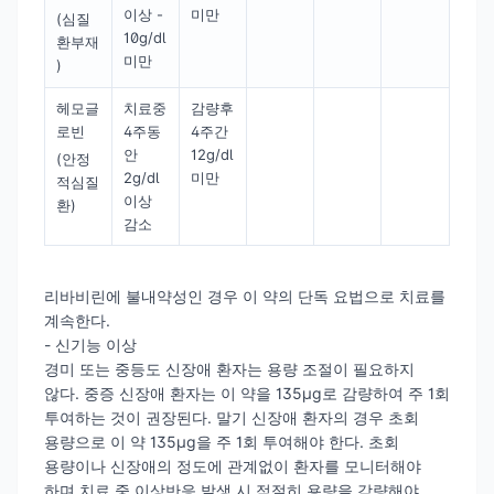
이상 -
미만
(심질
10g/dl
환부재
미만
)
헤모글
치료중
감량후
로빈
4주동
4주간
안
12g/dl
(안정
2g/dl
미만
적심질
이상
환)
감소
리바비린에 불내약성인 경우 이 약의 단독 요법으로 치료를
계속한다.
- 신기능 이상
경미 또는 중등도 신장애 환자는 용량 조절이 필요하지
않다. 중증 신장애 환자는 이 약을 135μg로 감량하여 주 1회
투여하는 것이 권장된다. 말기 신장애 환자의 경우 초회
용량으로 이 약 135μg을 주 1회 투여해야 한다. 초회
용량이나 신장애의 정도에 관계없이 환자를 모니터해야
하며 치료 중 이상반응 발생 시 적절히 용량을 감량해야