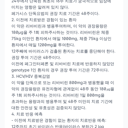
24주에서 단축된 최초의 16주 치료가 궁극적으로 임상에
미치는 영향은 알려져 있지 않다.
페가시스 단독요법의 권장 치료 기간은 48주이다.
2. 이전에 치료받은 경험이 있는 환자
이 약은 리바비린과 병용투여하며, 이 약의 권장용량은
180μg을 주 1회 피하주사하는 것이다. 리바비린은 체중
75kg 미만인 환자에서 매일 1000mg, 체중 75kg 이상인
환자에서 매일 1200mg을 투여한다.
12주째에 바이러스가 검출된 환자는 치료를 중단해야 한다.
권장 투여 기간은 48주이다.
이전에 페그인터페론 및 리바비린 치료에 반응하지 않았던
genotype 1인 환자의 경우 권장 투여 기간은 72주이다.
3. HCV/HIV 중복감염
이 약을 단독으로 또는 리바비린 800mg과 병용했을 때 이
약의 권장용량은 유전자형에 관계없이 48주 동안 180㎍을
주 1회 피하주사하는 것이다. 리바비린 1일 800mg을
초과하는 용량과의 병용투여 및 48주 미만의 치료 기간에
대한 안전성 및 유효성은 검증되지 않았다.
4. 치료 반응 예측
- 이전에 치료받은 경험이 없는 환자의 치료반응 예측:
12주까지 초기 바이러스 반응(바이러스 부하가 2 log