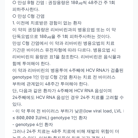
○ 만성 B형 간염 : 권장용량은 180㎍씩 48주간 주 1회
피하주사한다.
○ 만성 C형 간염
1. 이전에 치료받은 경험이 없는 환자
이 약의 권장용량은 리바비린과의 병용요법 또는 이 약
단독요법으로 180㎍을 주 1회 피하주사하는 것이다.
만성 C형 간염에서 이 약과 리바비린 병용요법의 치료
기간은 바이러스 유전자형에 따라 다르다. 병용요법 시
리바비린의 용량은 표1을 참조한다. 리바비린은 음식물과
함께 투여해야 한다.
이 약과 리바비린의 병용투여 4주째에 HCV RNA가 검출된
genotype 1인 만성 C형 간염 환자는 치료 전 바이러스
부하에 관계없이 48주간 투여해야 한다.
단, 다음과 같은 환자가 4주째에 HCV RNA 음성이며
24주째에도 HCV RNA 음성인 경우 24주 치료를 고려할 수
있다.
- 이 약 투여 전 바이러스 부하가 낮은(low viral load, LVL :
≤ 800,000 IU/mL) genotype 1인 환자
- genotype 4인 환자
그러나 24주 치료는 48주 치료에 비해 재발의 위험이 더
높을 수 있다. 이러한 환자들의 치료 기간 결정 시