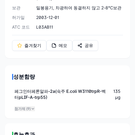
보관
밀봉용기, 차광하여 동결하지 않고 2-8℃보관
허가일
2003-12-01
ATC 코드
L03AB11
즐겨찾기
메모
공유
성분함량
페그인터페론알파-2a(숙주 E.coli W3110trpR-벡
135
터pLIF-A-trp55)
μg
첨가제 (
9
)
효능효과