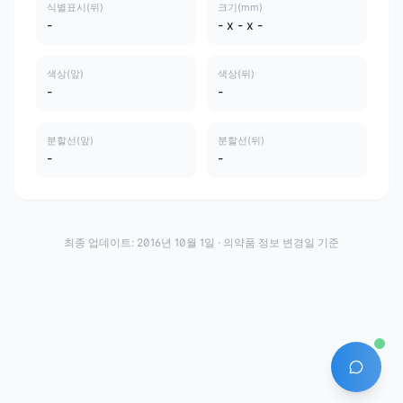
식별표시(뒤)
크기(mm)
-
- x - x -
색상(앞)
색상(뒤)
-
-
분할선(앞)
분할선(뒤)
-
-
최종 업데이트:
2016년 10월 1일
· 의약품 정보 변경일 기준
AI 에