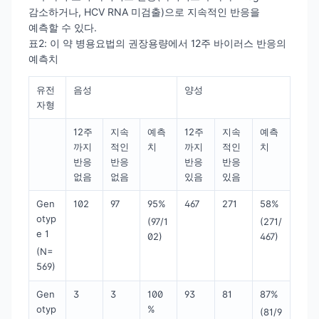
감소하거나, HCV RNA 미검출)으로 지속적인 반응을
예측할 수 있다.
표2: 이 약 병용요법의 권장용량에서 12주 바이러스 반응의
예측치
유전
음성
양성
자형
12주
지속
예측
12주
지속
예측
까지
적인
치
까지
적인
치
반응
반응
반응
반응
없음
없음
있음
있음
Gen
102
97
95%
467
271
58%
otyp
(97/1
(271/
e 1
02)
467)
(N=
569)
Gen
3
3
100
93
81
87%
otyp
%
(81/9