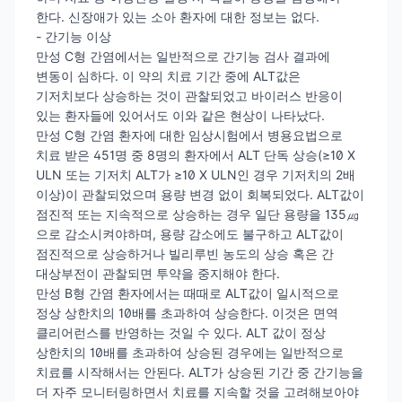
한다. 신장애가 있는 소아 환자에 대한 정보는 없다.
- 간기능 이상
만성 C형 간염에서는 일반적으로 간기능 검사 결과에
변동이 심하다. 이 약의 치료 기간 중에 ALT값은
기저치보다 상승하는 것이 관찰되었고 바이러스 반응이
있는 환자들에 있어서도 이와 같은 현상이 나타났다.
만성 C형 간염 환자에 대한 임상시험에서 병용요법으로
치료 받은 451명 중 8명의 환자에서 ALT 단독 상승(≥10 X
ULN 또는 기저치 ALT가 ≥10 X ULN인 경우 기저치의 2배
이상)이 관찰되었으며 용량 변경 없이 회복되었다. ALT값이
점진적 또는 지속적으로 상승하는 경우 일단 용량을 135㎍
으로 감소시켜야하며, 용량 감소에도 불구하고 ALT값이
점진적으로 상승하거나 빌리루빈 농도의 상승 혹은 간
대상부전이 관찰되면 투약을 중지해야 한다.
만성 B형 간염 환자에서는 때때로 ALT값이 일시적으로
정상 상한치의 10배를 초과하여 상승한다. 이것은 면역
클리어런스를 반영하는 것일 수 있다. ALT 값이 정상
상한치의 10배를 초과하여 상승된 경우에는 일반적으로
치료를 시작해서는 안된다. ALT가 상승된 기간 중 간기능을
더 자주 모니터링하면서 치료를 지속할 것을 고려해보아야