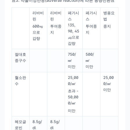
표3. 약물이상반응(adverse reaction)에 따른 용량전환표
리바비
리바비
페가시
페가시
병용요
린
린
스
스
법
135,
600㎎
투여중
투여중
중지
90, 45
으로
지
지
㎍으로
감량
감량
절대호
750/
500/
중구수
㎣
㎣
미만
미만
혈소판
25,00
25,00
수
0/㎣
0/㎣
미만
초과 -
50,00
0/㎣
미만
헤모글
8.5g/
8.5g/
로빈
dl
dl