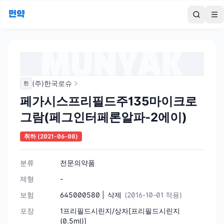
먼약
To
(주)한국로슈
한
페가시스프리필드주135마이크로
그람(페그인터페론알파-2에이)
취하
(2021-06-08)
분류
전문의약품
제형
-
보험
645000580 |
삭제
(2016-10-01 적용)
포장
1프리필드시린지/상자[프리필드시린지
(0.5ml)]